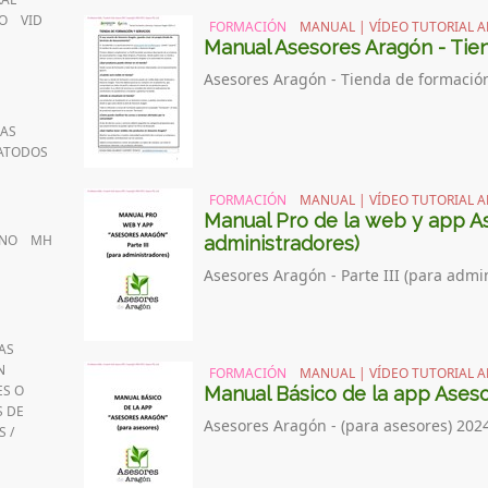
O
VID
FORMACIÓN
MANUAL | VÍDEO TUTORIAL A
Manual Asesores Aragón - Tien
Asesores Aragón - Tienda de formación 
AS
ATODOS
FORMACIÓN
MANUAL | VÍDEO TUTORIAL A
Manual Pro de la web y app Ase
ANO
MH
administradores)
Asesores Aragón - Parte III (para admi
AS
N
FORMACIÓN
MANUAL | VÍDEO TUTORIAL A
ES O
Manual Básico de la app Aseso
 DE
Asesores Aragón - (para asesores) 2024
 /