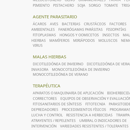
PIMIENTO
PISTACHERO
SOJA
SORGO
TOMATE
TRIG
AGENTE PARASITARIO
ÁCAROS
AVES
BACTERIAS
CRUSTÁCEOS
FACTORES
AMBIENTALES
FANERÓGAMAS PARÁSITAS
FISIOPATÍAS
FITOPLASMAS
HONGOS Y OOMICETOS
INSECTOS
MAL
HIERBAS
MAMÍFEROS
MIRIÁPODOS
MOLUSCOS
NEM
VIRUS
MALAS HIERBAS
DICOTILEDÓNEA DE INVIERNO
DICOTILEDÓNEA DE VER
INVASORA
MONOCOTILEDÓNEA DE INVIERNO
MONOCOTILEDÓNEA DE VERANO
TERAPÉUTICA
APARATOS O MAQUINARIA DE APLICACIÓN
BIOHERBICID
CORRECTORES
EQUIPOS DE OBSERVACIÓN Y EVALUACIÓ
FITOSANITARIOS DE SÍNTESIS
FITOTECNIA
PARASITOID
DEPREDADORES
PROCEDIMIENTOS FÍSICOS
PROGRAMAS
LUCHA Y CONTROL
RESISTENCIA A HERBICIDAS
TRAMPAS
ATRAYENTES / REPELENTES
UMBRAL O INDICADORES DE
INTERVENCIÓN
VARIEDADES RESISTENTES / TOLERANTES