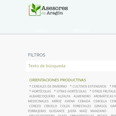
INICIO
NOTICIAS
FILTROS
ORIENTACIONES PRODUCTIVAS
* CEREALES DE INVIERNO
* CULTIVOS EXTENSIVOS
* F
* HORTÍCOLAS
* OTRAS HORTÍCOLAS
* OTROS FRUTALE
ALBARICOQUERO
ALFALFA
ALMENDRO
AROMÁTICAS Y
MEDICINALES
ARROZ
AVENA
CEBADA
CEBOLLA
CE
CEREZO
CIRUELO
COLZA
FORESTALES
GIRASOL
GR
FORRAJERAS
GUISANTE
JUDÍA
MAÍZ
MANZANO
MELOCOTONERO
OLIVO
ORNAMENTALES
PATATA
PE